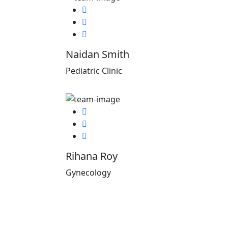
Facebook
Twitter
Google-plus
Naidan Smith
Pediatric Clinic
Facebook
Twitter
Google-plus
Rihana Roy
Gynecology