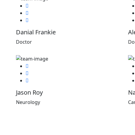
Facebook
Twitter
Google-plus
Danial Frankie
Al
Doctor
Do
Facebook
Twitter
Google-plus
Jason Roy
Na
Neurology
Ca