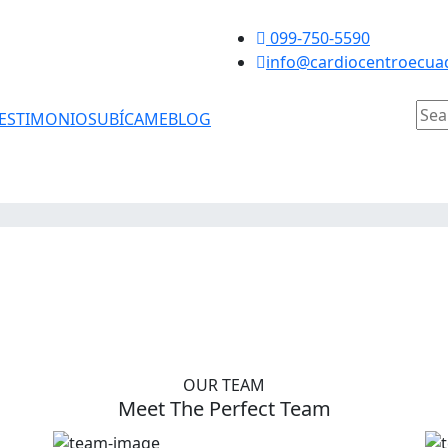
099-750-5590
info@cardiocentroecua
ESTIMONIOS
UBÍCAME
BLOG
OUR TEAM
Meet The Perfect Team