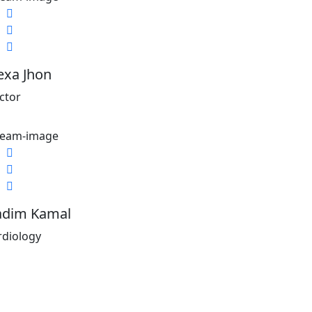
Facebook
Twitter
Google-plus
exa Jhon
ctor
Facebook
Twitter
Google-plus
dim Kamal
rdiology