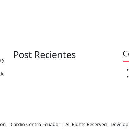
C
Post Recientes
 y
 de
o
on | Cardio Centro Ecuador | All Rights Reserved - Develo